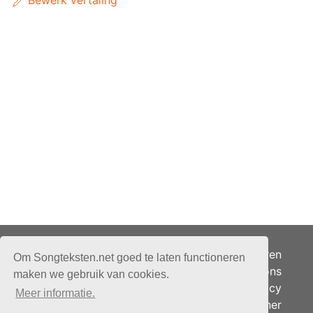
Bewerk vertaling
Adverteren
Om Songteksten.net goed te laten functioneren
Over ons
maken we gebruik van cookies.
Je privacy
Meer informatie.
Partner
© 2026 - Songteksten.net -