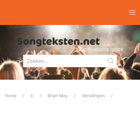
Home
b
Brian May
Vertalingen