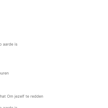
p aarde is
euren
chat
Om jezelf te redden
p aarde is