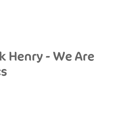
k Henry - We Are
cs