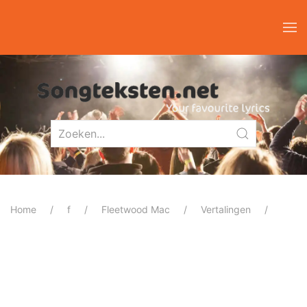
Home
f
Fleetwood Mac
Vertalingen