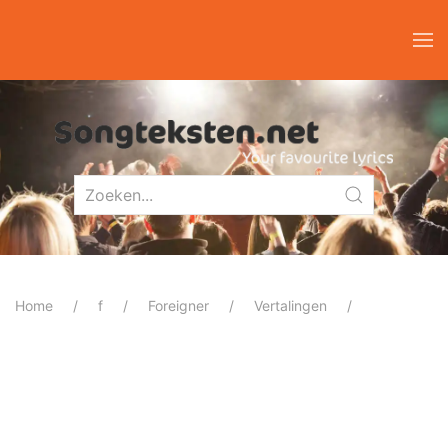
Home
f
Foreigner
Vertalingen