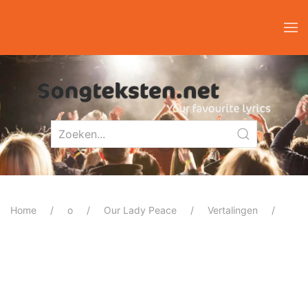
Home
o
Our Lady Peace
Vertalingen