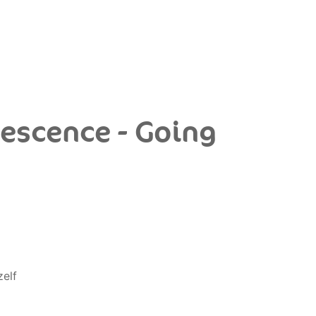
nescence - Going
zelf