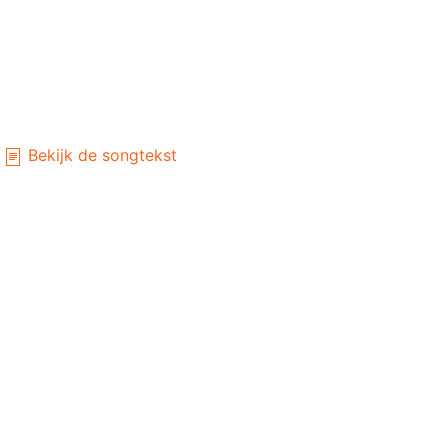
Bekijk de songtekst