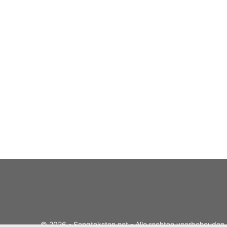
© 2026 - Songteksten.net - Alle rechten voorbehouden.