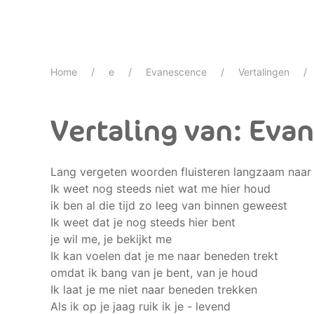
Home
e
Evanescence
Vertalingen
Vertaling van: Eva
Lang vergeten woorden fluisteren langzaam naar
Ik weet nog steeds niet wat me hier houd
ik ben al die tijd zo leeg van binnen geweest
Ik weet dat je nog steeds hier bent
je wil me, je bekijkt me
Ik kan voelen dat je me naar beneden trekt
omdat ik bang van je bent, van je houd
Ik laat je me niet naar beneden trekken
Als ik op je jaag ruik ik je - levend