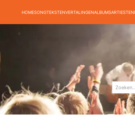
HOME
SONGTEKSTEN
VERTALINGEN
ALBUMS
ARTIESTEN