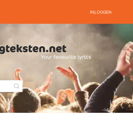
INLOGGEN