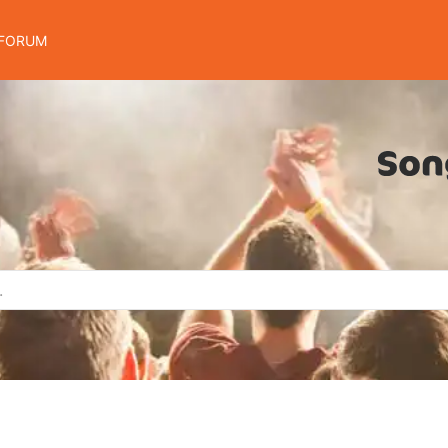
FORUM