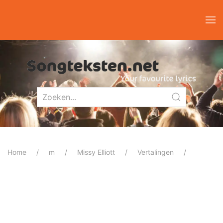
Home
m
Missy Elliott
Vertalingen