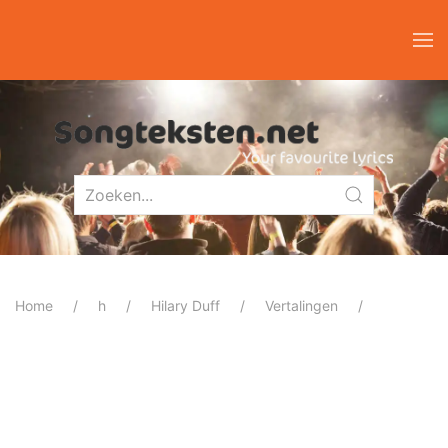
Home
h
Hilary Duff
Vertalingen