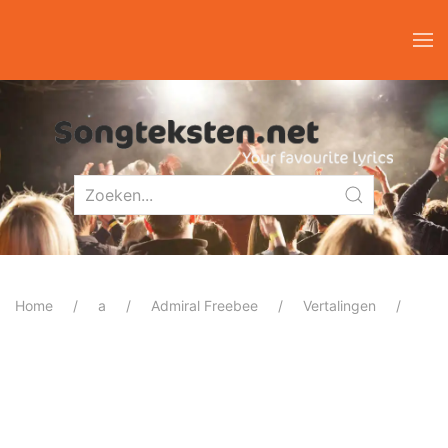
Home
a
Admiral Freebee
Vertalingen