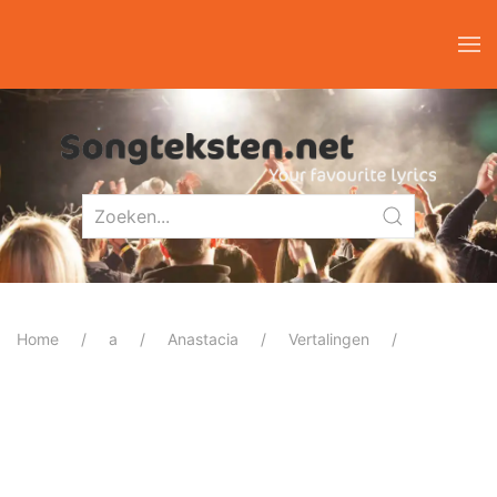
Home
a
Anastacia
Vertalingen