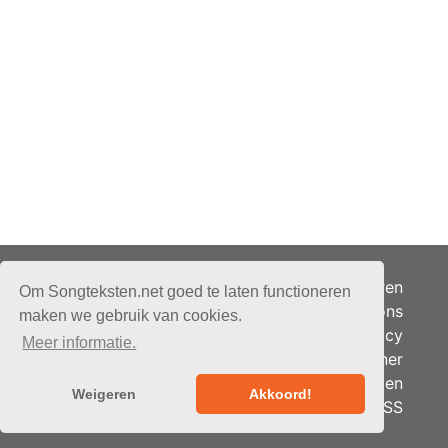
Adverteren
Om Songteksten.net goed te laten functioneren
Over ons
maken we gebruik van cookies.
Je privacy
Meer informatie.
Partner
© 2026 - Songteksten.net -
Berichten
Alle rechten voorbehouden.
Weigeren
Akkoord!
RSS
Realisatie:
bandhosting.nl