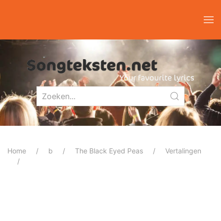
Home
b
The Black Eyed Peas
Vertalingen