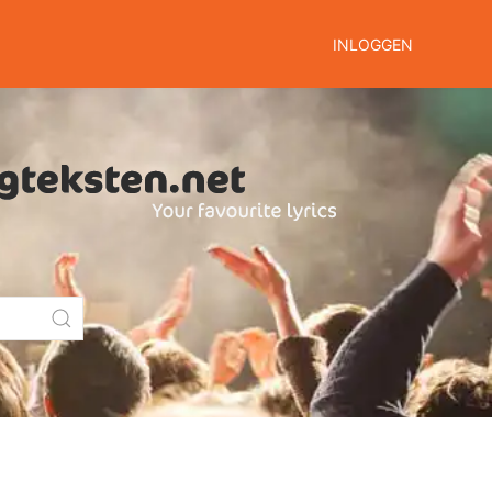
INLOGGEN