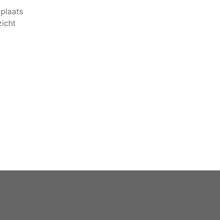
plaats
zicht