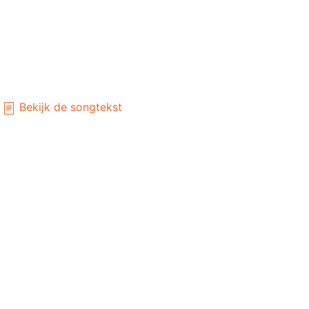
Bekijk de songtekst