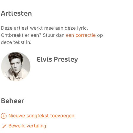
Artiesten
Deze artiest werkt mee aan deze lyric.
Ontbreekt er een? Stuur dan
een correctie
op
deze tekst in.
Elvis Presley
Beheer
Nieuwe songtekst toevoegen
Bewerk vertaling