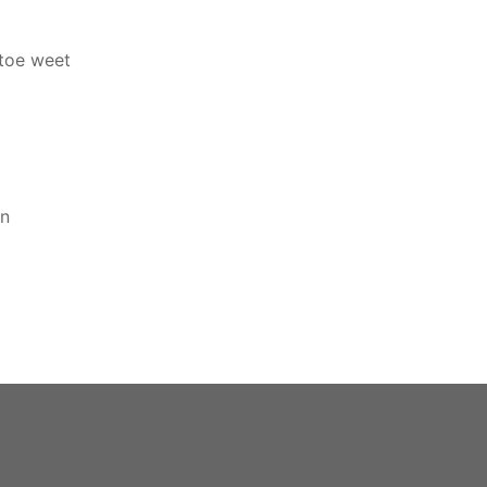
 toe weet
an