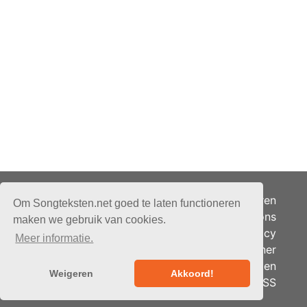
Adverteren
Om Songteksten.net goed te laten functioneren
Over ons
maken we gebruik van cookies.
Je privacy
Meer informatie.
Partner
© 2026 - Songteksten.net -
Berichten
Alle rechten voorbehouden.
Weigeren
Akkoord!
RSS
Realisatie:
bandhosting.nl