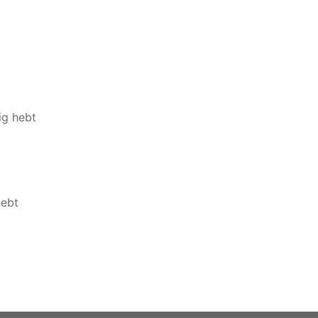
ig hebt
hebt