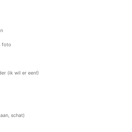
jn
 foto
r (ik wil er een!)
aan, schat)