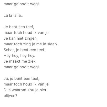
maar ga nooit weg!
La la la la..
Je bent een teef,
maar toch houd ik van je.
Je kan niet zingen,
maar toch zing je me in slaap.
Schat, je bent een teef.
Hey hey, hey hey.
Je maakt me ziek,
maar ga nooit weg!
Ja, je bent een teef,
maar toch houd ik van je.
Dus waarom zou je niet
blijven?