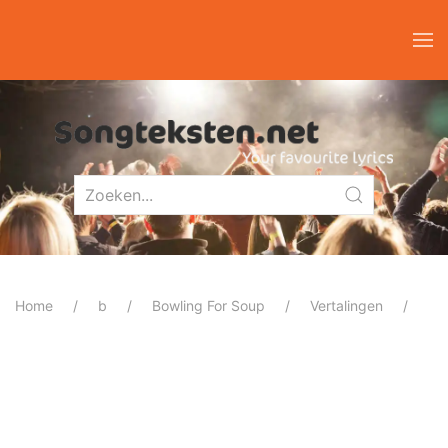
Home
b
Bowling For Soup
Vertalingen