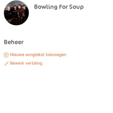
Bowling For Soup
Beheer
Nieuwe songtekst toevoegen
Bewerk vertaling