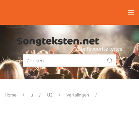
Home
u
U2
Vertalingen