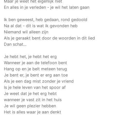
Maar je weet het eigenlijk niet
En alles in je verleden - je wil het laten gaan
Ik ben geweest, heb gedaan, rond gedoold
Na al dat - dit is wat ik gevonden heb
Niemand wil alleen zijn
Als je geraakt bent door de woorden in dit lied
Dan schat...
Je hebt het, je hebt het erg
Wanneer je aan de telefoon bent
Hang op en je belt meteen terug
Je bent er, je bent er erg aan toe
Als je een dag mist zonder je vriend
Is je hele leven van het spoor af
Je weet dat je het erg hebt
wanneer je vast zit in het huis
Je wil geen plezier hebben
Het is alles waar je aan denkt