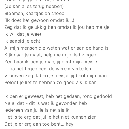
(Je kan alles terug hebben)
Bloemen, kaartjes en snoep
(Ik doet het gewoon omdat ik...)
Zeg dat ik gelukkig ben omdat ik jou heb meisje
Ik wil dat je weet
Ik aanbid je echt
Al mijn mensen die weten wat er aan de hand is
Kijk naar je maat, help me mijn lied zingen
Zeg haar ik ben je man, jij bent mijn meisje
Ik ga het tegen heel de wereld vertellen
Vrouwen zeg ik ben je meisje, jij bent mijn man
Beloof je lief te hebben zo goed als ik kan
Ik ben er geweest, heb het gedaan, rond gedoold
Na al dat - dit is wat ik gevonden heb
Iedereen van jullie is net als ik
Het is te erg dat jullie het niet kunnen zien
Dat je er erg aan toe bent... hey