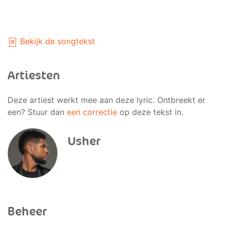
Bekijk de songtekst
Artiesten
Deze artiest werkt mee aan deze lyric. Ontbreekt er
een? Stuur dan
een correctie
op deze tekst in.
Usher
Beheer