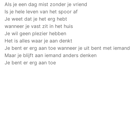
Als je een dag mist zonder je vriend
Is je hele leven van het spoor af
Je weet dat je het erg hebt
wanneer je vast zit in het huis
Je wil geen plezier hebben
Het is alles waar je aan denkt
Je bent er erg aan toe wanneer je uit bent met iemand
Maar je blijft aan iemand anders denken
Je bent er erg aan toe