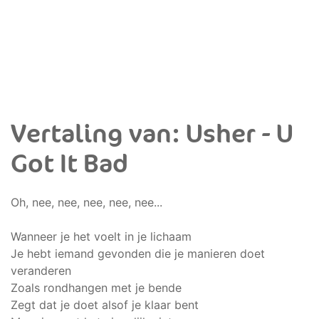
Vertaling van: Usher - U
Got It Bad
Oh, nee, nee, nee, nee, nee...
Wanneer je het voelt in je lichaam
Je hebt iemand gevonden die je manieren doet
veranderen
Zoals rondhangen met je bende
Zegt dat je doet alsof je klaar bent