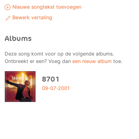
Nieuwe songtekst toevoegen
Bewerk vertaling
Albums
Deze song komt voor op de volgende albums.
Ontbreekt er een? Voeg dan
een nieuw album
toe.
8701
09-07-2001