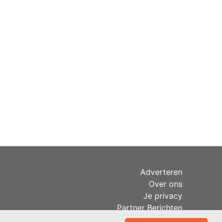
Adverteren
Over ons
Je privacy
Partner Berichten
RSS