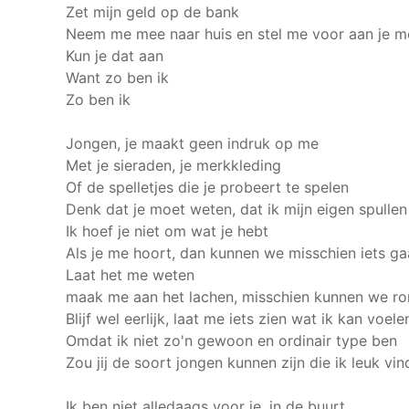
Zet mijn geld op de bank
Neem me mee naar huis en stel me voor aan je 
Kun je dat aan
Want zo ben ik
Zo ben ik
Jongen, je maakt geen indruk op me
Met je sieraden, je merkkleding
Of de spelletjes die je probeert te spelen
Denk dat je moet weten, dat ik mijn eigen spulle
Ik hoef je niet om wat je hebt
Als je me hoort, dan kunnen we misschien iets g
Laat het me weten
maak me aan het lachen, misschien kunnen we r
Blijf wel eerlijk, laat me iets zien wat ik kan voele
Omdat ik niet zo'n gewoon en ordinair type ben
Zou jij de soort jongen kunnen zijn die ik leuk vin
Ik ben niet alledaags voor je, in de buurt