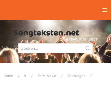
Home
k
Katie Melua
Vertalingen