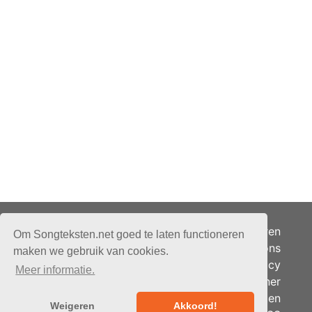
Adverteren
Om Songteksten.net goed te laten functioneren
Over ons
maken we gebruik van cookies.
Je privacy
Meer informatie.
Partner
© 2026 - Songteksten.net -
Berichten
Alle rechten voorbehouden.
Weigeren
Akkoord!