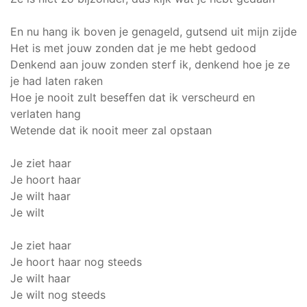
En nu hang ik boven je genageld, gutsend uit mijn zijde
Het is met jouw zonden dat je me hebt gedood
Denkend aan jouw zonden sterf ik, denkend hoe je ze
je had laten raken
Hoe je nooit zult beseffen dat ik verscheurd en
verlaten hang
Wetende dat ik nooit meer zal opstaan
Je ziet haar
Je hoort haar
Je wilt haar
Je wilt
Je ziet haar
Je hoort haar nog steeds
Je wilt haar
Je wilt nog steeds