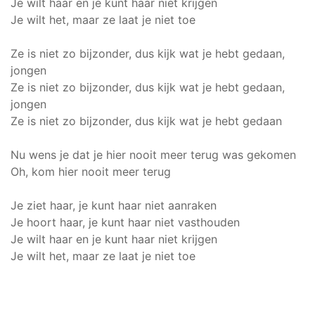
Je wilt haar en je kunt haar niet krijgen
Je wilt het, maar ze laat je niet toe
Ze is niet zo bijzonder, dus kijk wat je hebt gedaan,
jongen
Ze is niet zo bijzonder, dus kijk wat je hebt gedaan,
jongen
Ze is niet zo bijzonder, dus kijk wat je hebt gedaan
Nu wens je dat je hier nooit meer terug was gekomen
Oh, kom hier nooit meer terug
Je ziet haar, je kunt haar niet aanraken
Je hoort haar, je kunt haar niet vasthouden
Je wilt haar en je kunt haar niet krijgen
Je wilt het, maar ze laat je niet toe