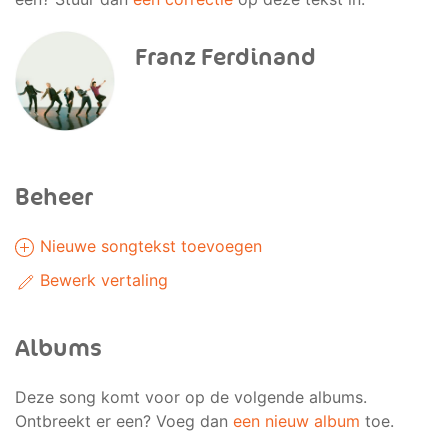
Franz Ferdinand
Beheer
Nieuwe songtekst toevoegen
Bewerk vertaling
Albums
Deze song komt voor op de volgende albums.
Ontbreekt er een? Voeg dan
een nieuw album
toe.