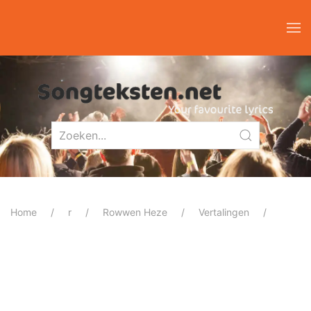
Home
r
Rowwen Heze
Vertalingen