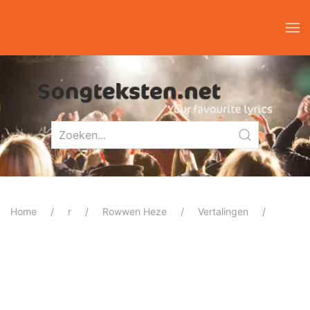
Home
r
Rowwen Heze
Vertalingen