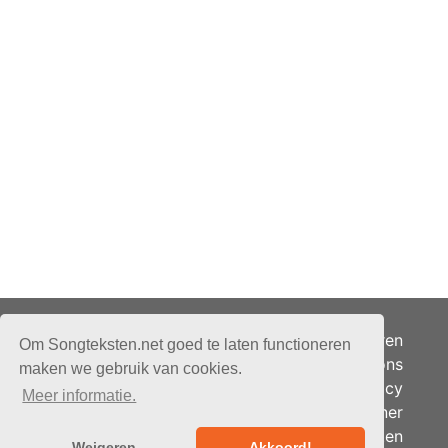
Adverteren
Om Songteksten.net goed te laten functioneren
Over ons
maken we gebruik van cookies.
Je privacy
Meer informatie.
Partner
© 2026 - Songteksten.net -
Berichten
Alle rechten voorbehouden.
Weigeren
Akkoord!