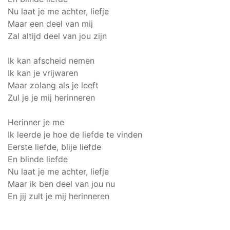
Nu laat je me achter, liefje
Maar een deel van mij
Zal altijd deel van jou zijn
Ik kan afscheid nemen
Ik kan je vrijwaren
Maar zolang als je leeft
Zul je je mij herinneren
Herinner je me
Ik leerde je hoe de liefde te vinden
Eerste liefde, blije liefde
En blinde liefde
Nu laat je me achter, liefje
Maar ik ben deel van jou nu
En jij zult je mij herinneren