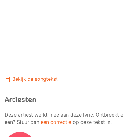
Bekijk de songtekst
Artiesten
Deze artiest werkt mee aan deze lyric. Ontbreekt er
een? Stuur dan
een correctie
op deze tekst in.