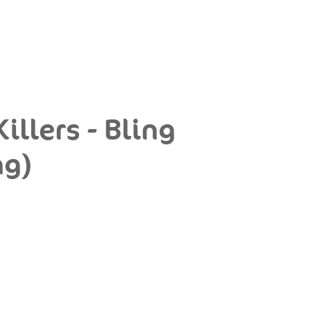
illers - Bling
ng)