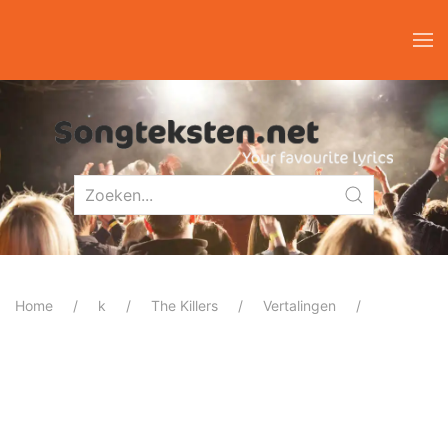
Home
k
The Killers
Vertalingen