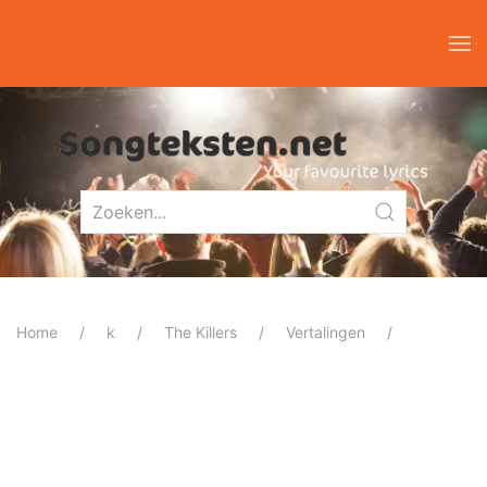
Home
k
The Killers
Vertalingen