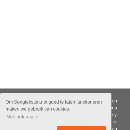
Adverteren
Om Songteksten.net goed te laten functioneren
Over ons
maken we gebruik van cookies.
Je privacy
Meer informatie.
Partner
© 2026 - Songteksten.net -
Berichten
Alle rechten voorbehouden.