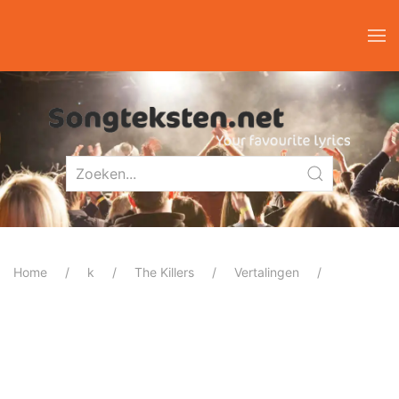
Home
k
The Killers
Vertalingen