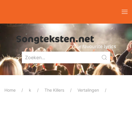
Home
k
The Killers
Vertalingen