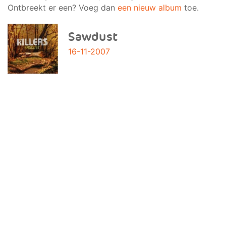
Ontbreekt er een? Voeg dan
een nieuw album
toe.
Sawdust
16-11-2007