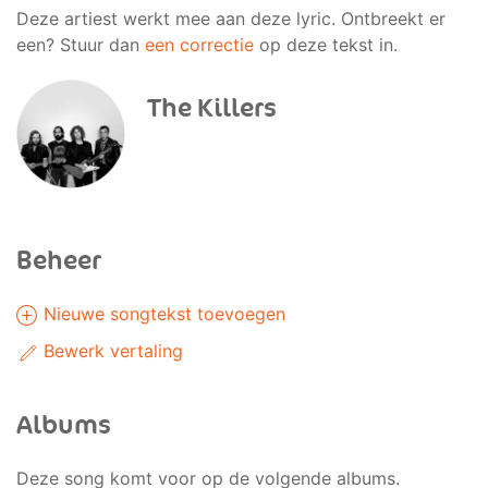
Deze artiest werkt mee aan deze lyric. Ontbreekt er
een? Stuur dan
een correctie
op deze tekst in.
The Killers
Beheer
Nieuwe songtekst toevoegen
Bewerk vertaling
Albums
Deze song komt voor op de volgende albums.