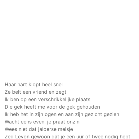
Haar hart klopt heel snel
Ze belt een vriend en zegt
Ik ben op een verschrikkelijke plaats
Die gek heeft me voor de gek gehouden
Ik heb het in zijn ogen en aan zijn gezicht gezien
Wacht eens even, je praat onzin
Wees niet dat jaloerse meisje
Zeg Levon gewoon dat je een uur of twee nodig hebt