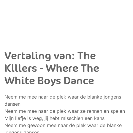
Vertaling van: The
Killers - Where The
White Boys Dance
Neem me mee naar de plek waar de blanke jongens
dansen
Neem me mee naar de plek waar ze rennen en spelen
Mijn liefje is weg, jij hebt misschien een kans
Neem me gewoon mee naar de plek waar de blanke
jongens dansen