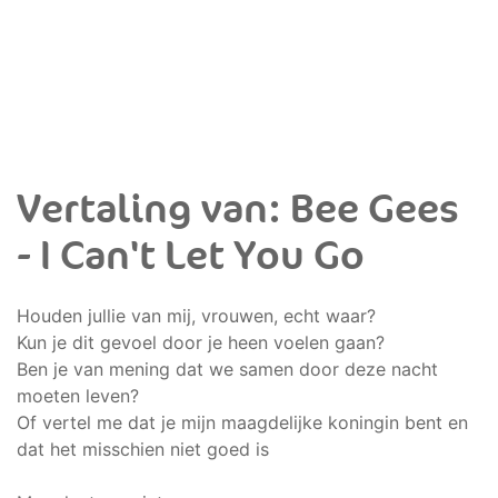
Vertaling van: Bee Gees
- I Can't Let You Go
Houden jullie van mij, vrouwen, echt waar?
Kun je dit gevoel door je heen voelen gaan?
Ben je van mening dat we samen door deze nacht
moeten leven?
Of vertel me dat je mijn maagdelijke koningin bent en
dat het misschien niet goed is