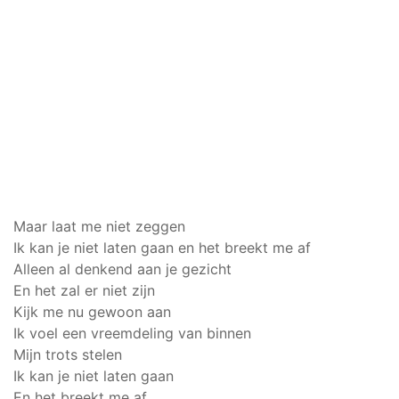
Maar laat me niet zeggen
Ik kan je niet laten gaan en het breekt me af
Alleen al denkend aan je gezicht
En het zal er niet zijn
Kijk me nu gewoon aan
Ik voel een vreemdeling van binnen
Mijn trots stelen
Ik kan je niet laten gaan
En het breekt me af