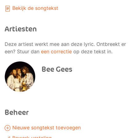
Bekijk de songtekst
Artiesten
Deze artiest werkt mee aan deze lyric. Ontbreekt er
een? Stuur dan
een correctie
op deze tekst in.
Bee Gees
Beheer
Nieuwe songtekst toevoegen