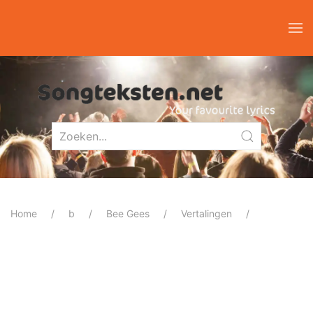
Home
b
Bee Gees
Vertalingen