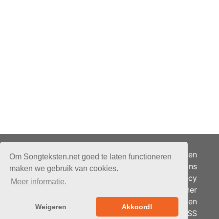
Adverteren
Om Songteksten.net goed te laten functioneren
Over ons
maken we gebruik van cookies.
Je privacy
Meer informatie.
Partner
© 2026 - Songteksten.net -
Berichten
Alle rechten voorbehouden.
Weigeren
Akkoord!
RSS
Realisatie:
bandhosting.nl