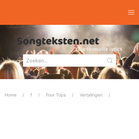
Home
f
Four Tops
Vertalingen