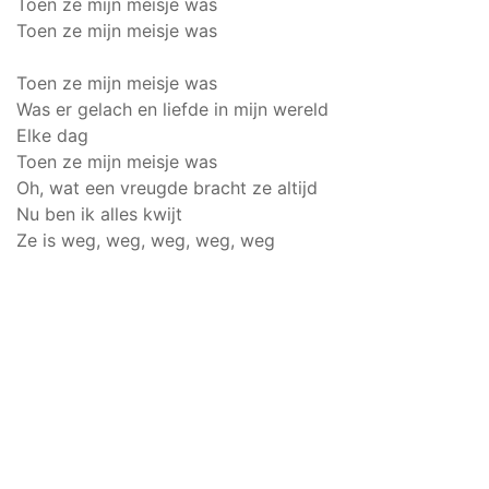
Toen ze mijn meisje was
Toen ze mijn meisje was
Toen ze mijn meisje was
Was er gelach en liefde in mijn wereld
Elke dag
Toen ze mijn meisje was
Oh, wat een vreugde bracht ze altijd
Nu ben ik alles kwijt
Ze is weg, weg, weg, weg, weg