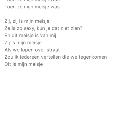
Toen ze mijn meisje was
Zij, zij is mijn meisje
Ze is zo sexy, kun je dat niet zien?
En dit meisje is van mij
Zij is mijn meisje
Als we lopen over straat
Zou ik iedereen vertellen die we tegenkomen
Dit is mijn meisje