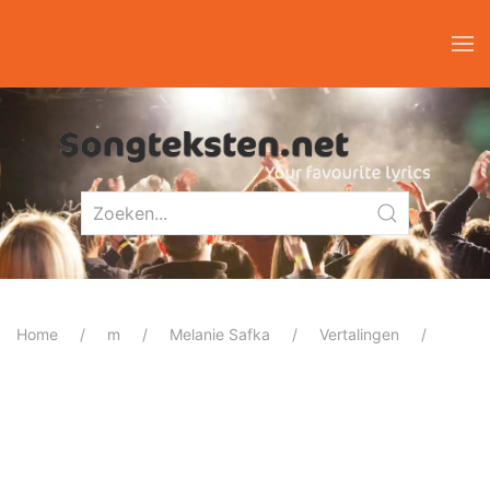
Home
m
Melanie Safka
Vertalingen