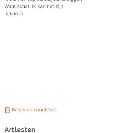
Want schat, ik kan het zijn
Ik kan je...
Bekijk de songtekst
Artiesten