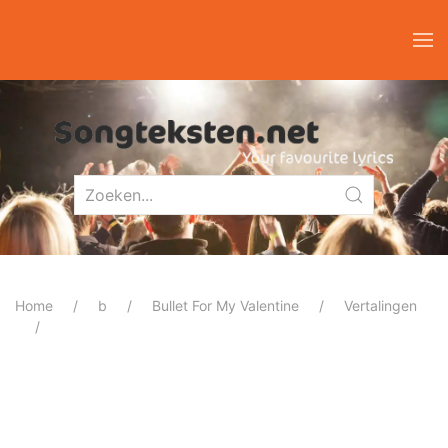
Home
b
Bullet For My Valentine
Vertalingen