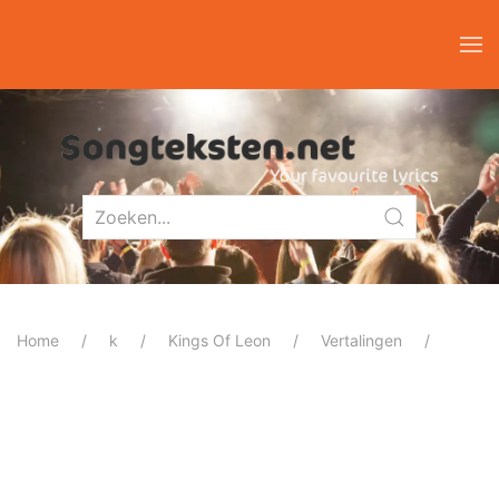
Home
k
Kings Of Leon
Vertalingen