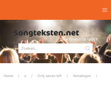
Home
o
Only seven left
Vertalingen