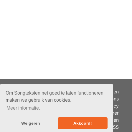
Adverteren
Om Songteksten.net goed te laten functioneren
Over ons
maken we gebruik van cookies.
Je privacy
Meer informatie.
Partner
© 2026 - Songteksten.net -
Berichten
Alle rechten voorbehouden.
Weigeren
Akkoord!
RSS
Realisatie:
bandhosting.nl