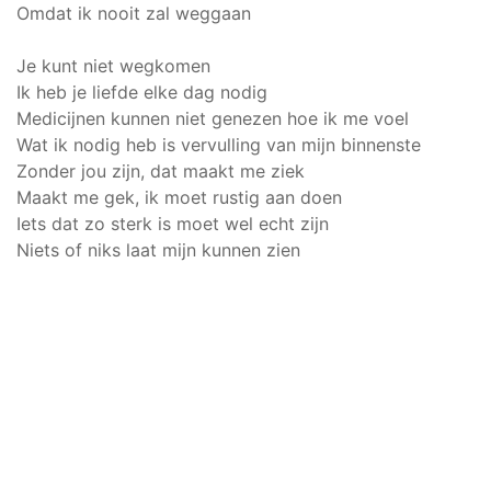
Omdat ik nooit zal weggaan
Je kunt niet wegkomen
Ik heb je liefde elke dag nodig
Medicijnen kunnen niet genezen hoe ik me voel
Wat ik nodig heb is vervulling van mijn binnenste
Zonder jou zijn, dat maakt me ziek
Maakt me gek, ik moet rustig aan doen
Iets dat zo sterk is moet wel echt zijn
Niets of niks laat mijn kunnen zien