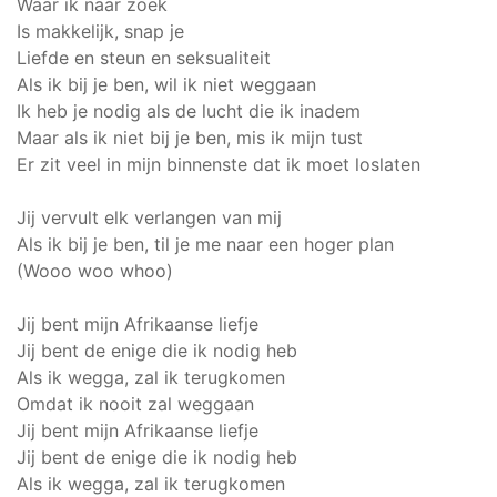
Waar ik naar zoek
Is makkelijk, snap je
Liefde en steun en seksualiteit
Als ik bij je ben, wil ik niet weggaan
Ik heb je nodig als de lucht die ik inadem
Maar als ik niet bij je ben, mis ik mijn tust
Er zit veel in mijn binnenste dat ik moet loslaten
Jij vervult elk verlangen van mij
Als ik bij je ben, til je me naar een hoger plan
(Wooo woo whoo)
Jij bent mijn Afrikaanse liefje
Jij bent de enige die ik nodig heb
Als ik wegga, zal ik terugkomen
Omdat ik nooit zal weggaan
Jij bent mijn Afrikaanse liefje
Jij bent de enige die ik nodig heb
Als ik wegga, zal ik terugkomen