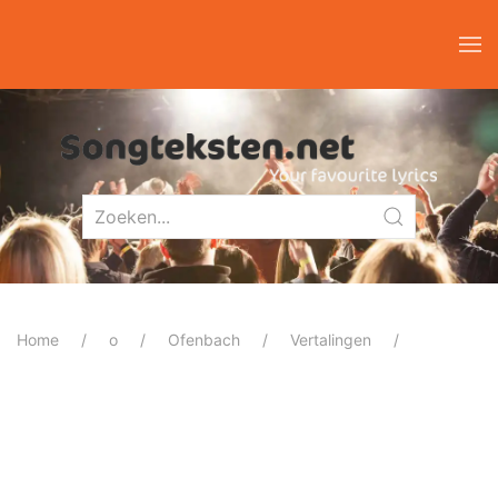
Home
o
Ofenbach
Vertalingen