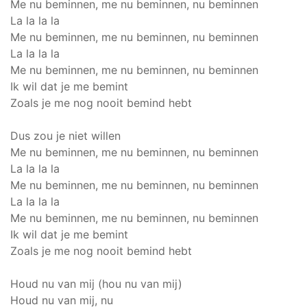
Me nu beminnen, me nu beminnen, nu beminnen
La la la la
Me nu beminnen, me nu beminnen, nu beminnen
La la la la
Me nu beminnen, me nu beminnen, nu beminnen
Ik wil dat je me bemint
Zoals je me nog nooit bemind hebt
Dus zou je niet willen
Me nu beminnen, me nu beminnen, nu beminnen
La la la la
Me nu beminnen, me nu beminnen, nu beminnen
La la la la
Me nu beminnen, me nu beminnen, nu beminnen
Ik wil dat je me bemint
Zoals je me nog nooit bemind hebt
Houd nu van mij (hou nu van mij)
Houd nu van mij, nu