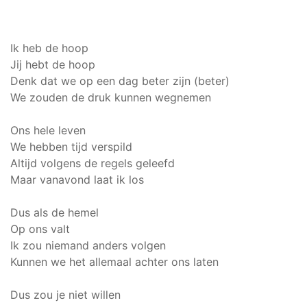
Ik heb de hoop
Jij hebt de hoop
Denk dat we op een dag beter zijn (beter)
We zouden de druk kunnen wegnemen
Ons hele leven
We hebben tijd verspild
Altijd volgens de regels geleefd
Maar vanavond laat ik los
Dus als de hemel
Op ons valt
Ik zou niemand anders volgen
Kunnen we het allemaal achter ons laten
Dus zou je niet willen