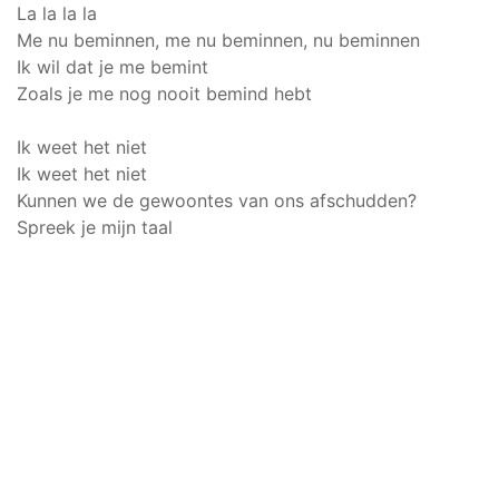
La la la la
Me nu beminnen, me nu beminnen, nu beminnen
Ik wil dat je me bemint
Zoals je me nog nooit bemind hebt
Ik weet het niet
Ik weet het niet
Kunnen we de gewoontes van ons afschudden?
Spreek je mijn taal