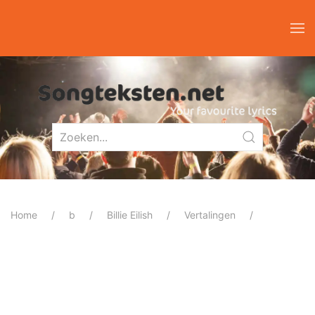
Home
b
Billie Eilish
Vertalingen