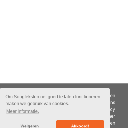
Adverteren
Om Songteksten.net goed te laten functioneren
Over ons
maken we gebruik van cookies.
Je privacy
Meer informatie.
Partner
© 2026 - Songteksten.net -
Berichten
Alle rechten voorbehouden.
Weigeren
Akkoord!