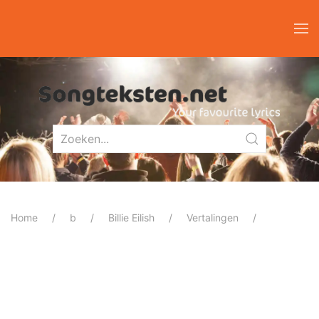
Home
b
Billie Eilish
Vertalingen