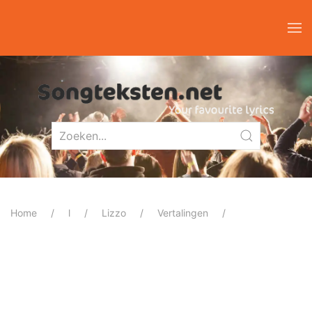
Home
l
Lizzo
Vertalingen