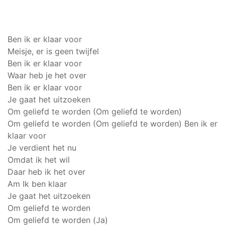
Ben ik er klaar voor
Meisje, er is geen twijfel
Ben ik er klaar voor
Waar heb je het over
Ben ik er klaar voor
Je gaat het uitzoeken
Om geliefd te worden (Om geliefd te worden)
Om geliefd te worden (Om geliefd te worden) Ben ik er
klaar voor
Je verdient het nu
Omdat ik het wil
Daar heb ik het over
Am Ik ben klaar
Je gaat het uitzoeken
Om geliefd te worden
Om geliefd te worden (Ja)