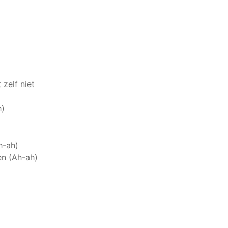
 zelf niet
h)
h-ah)
ren (Ah-ah)