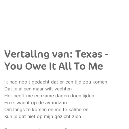
Vertaling van: Texas -
You Owe It All To Me
Ik had nooit gedacht dat er een tijd zou komen
Dat je alleen maar wilt vechten
Het heeft me eenzame dagen doen lijden
En ik wacht op de avondzon
Om langs te komen en me te kalmeren
Kun je dat niet op mijn gezicht zien