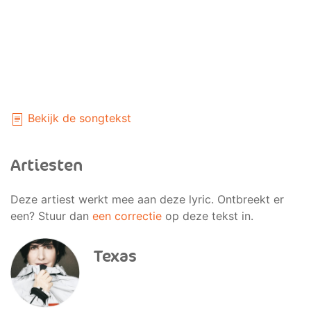
Bekijk de songtekst
Artiesten
Deze artiest werkt mee aan deze lyric. Ontbreekt er
een? Stuur dan
een correctie
op deze tekst in.
Texas