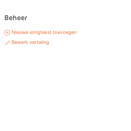
Beheer
Nieuwe songtekst toevoegen
Bewerk vertaling