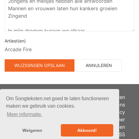
Artiest(en)
Arcade Fire
WIJZIGINGEN OPSLAAN
ANNULEREN
Adverteren
Om Songteksten.net goed te laten functioneren
Over ons
maken we gebruik van cookies.
Je privacy
Meer informatie.
Partner
© 2026 - Songteksten.net -
Berichten
Alle rechten voorbehouden.
Weigeren
Akkoord!
RSS
Realisatie:
bandhosting.nl