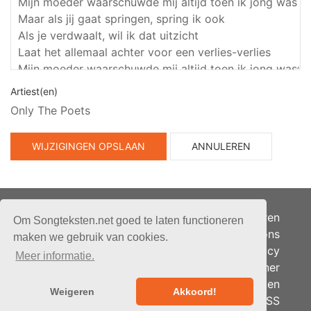
Artiest(en)
Only The Poets
WIJZIGINGEN OPSLAAN
ANNULEREN
Adverteren
Om Songteksten.net goed te laten functioneren
Over ons
maken we gebruik van cookies.
Je privacy
Meer informatie.
Partner
© 2026 - Songteksten.net -
Berichten
Alle rechten voorbehouden.
Weigeren
Akkoord!
RSS
Realisatie:
bandhosting.nl